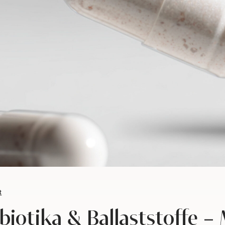
t
äbiotika & Ballaststoffe –