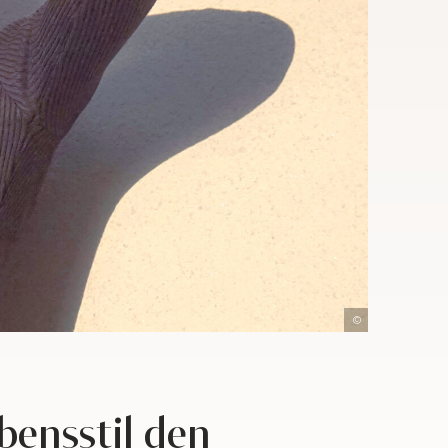
maggie-zha
bensstil den