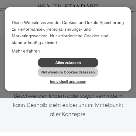
Diese Website verwendet Cookies und lokale Speicherung
Startseite
Produkte & Shop
Aktuelle Seite
zu Performance-, Personalisierungs- und
Marketingzwecken. Nur erforderliche Cookies sind
standardmäßig aktiviert.
Mikrobiom-Tests
Mehr erfahren
Alles zulassen
Ein gesundes Mikrobiom ist die Grundlage für
Notwendige Cookies zulassen
Wohlbefinden. Studien zeigen, dass ein
Individuell anpassen
ausgewogenes Mikrobiom viele chronische
Beschwerden lindern oder sogar verhindern
kann. Deshalb steht es bei uns im Mittelpunkt
aller Konzepte.