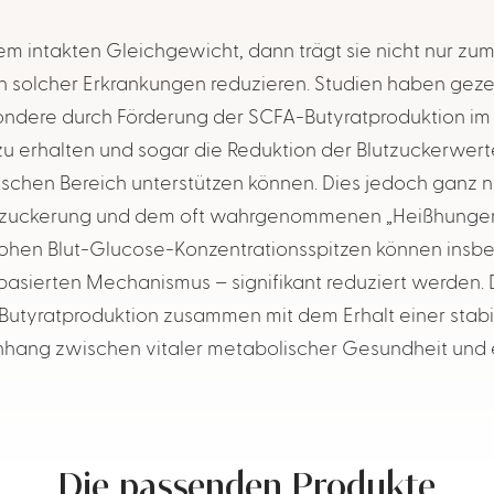
em intakten Gleichgewicht, dann trägt sie nicht nur z
n solcher Erkrankungen reduzieren. Studien haben gezeig
ndere durch Förderung der SCFA-Butyratproduktion im D
 erhalten und sogar die Reduktion der Blutzuckerwert
chen Bereich unterstützen können. Dies jedoch ganz na
erzuckerung und dem oft wahrgenommenen „Heißhunger
ohen Blut-Glucose-Konzentrationsspitzen können insbe
 basierten Mechanismus – signifikant reduziert werd
Butyratproduktion zusammen mit dem Erhalt einer stab
hang zwischen vitaler metabolischer Gesundheit und 
Die passenden Produkte