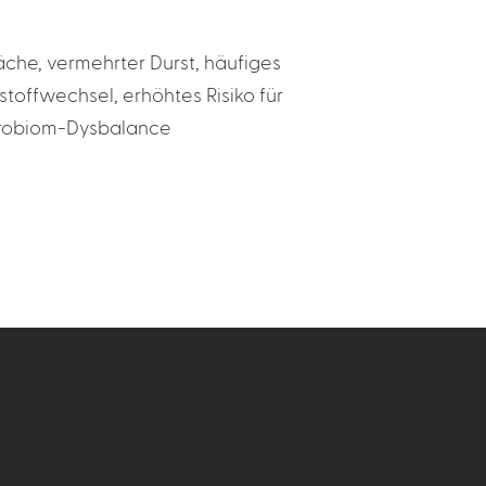
che, vermehrter Durst, häufiges
offwechsel, erhöhtes Risiko für
ikrobiom-Dysbalance