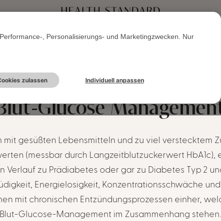
Performance-, Personalisierungs- und Marketingzwecken. Nur
ookies zulassen
Individuell anpassen
Blut-Glucose Managemen
on mit gesüßten Lebensmitteln und zu viel verstecktem Z
erten (messbar durch Langzeitblutzuckerwert HbA1c), ei
eren Verlauf zu Prädiabetes oder gar zu Diabetes Typ 
digkeit, Energielosigkeit, Konzentrationsschwäche und
en mit chronischen Entzündungsprozessen einher, welc
Blut-Glucose-Management im Zusammenhang stehen