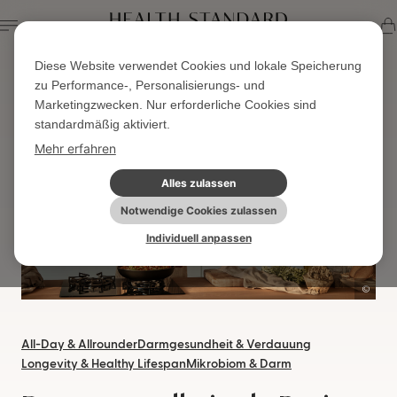
Diese Website verwendet Cookies und lokale Speicherung
Startseite
Wissen & Blog
Aktuelle Seite
zu Performance-, Personalisierungs- und
Marketingzwecken. Nur erforderliche Cookies sind
standardmäßig aktiviert.
Mehr erfahren
Alles zulassen
Notwendige Cookies zulassen
Individuell anpassen
al
All-Day & Allrounder
Darmgesundheit & Verdauung
Longevity & Healthy Lifespan
Mikrobiom & Darm