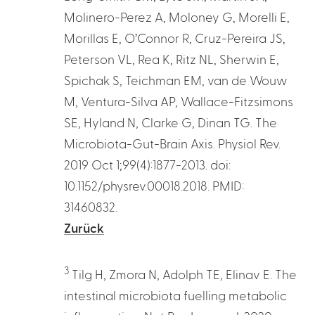
Molinero-Perez A, Moloney G, Morelli E,
Morillas E, O’Connor R, Cruz-Pereira JS,
Peterson VL, Rea K, Ritz NL, Sherwin E,
Spichak S, Teichman EM, van de Wouw
M, Ventura-Silva AP, Wallace-Fitzsimons
SE, Hyland N, Clarke G, Dinan TG. The
Microbiota-Gut-Brain Axis. Physiol Rev.
2019 Oct 1;99(4):1877-2013. doi:
10.1152/physrev.00018.2018. PMID:
31460832.
Zurück
3
Tilg H, Zmora N, Adolph TE, Elinav E. The
intestinal microbiota fuelling metabolic