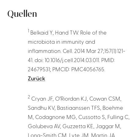
Quellen
1
Belkaid Y, Hand TW. Role of the
microbiota in immunity and
inflammation. Cell. 2014 Mar 27;157(1):121-
41. doi: 10.1016/j.cell.2014.03.011. PMID:
24679531; PMCID: PMC4056765.
Zurück
2
Cryan JF, O’Riordan KJ, Cowan CSM,
Sandhu KV, Bastiaanssen TFS, Boehme
M, Codagnone MG, Cussotto S, Fulling C,
Golubeva AV, Guzzetta KE, Jaggar M,
Long-Smith CM, Lyte JM, Martin JA,