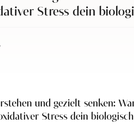
dativer Stress dein biolog
6
verstehen und gezielt senken: W
oxidativer Stress dein biologisc