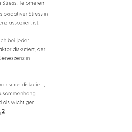
m Stress, Telomeren
 oxidativer Stress in
z assoziiert ist.
ch bei jeder
aktor diskutiert, der
 Seneszenz in
anismus diskutiert,
n Zusammenhang
 als wichtiger
2
.