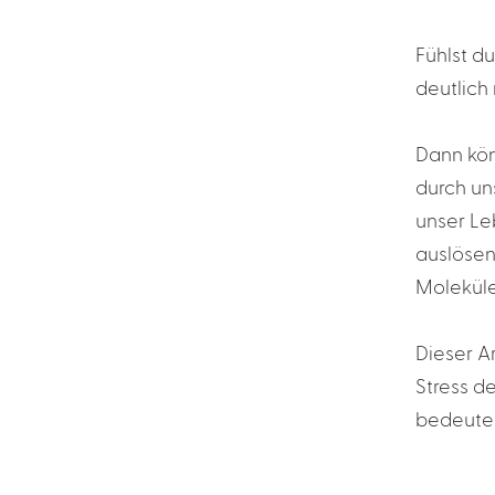
Fühlst d
deutlich
Dann kön
durch un
unser Le
auslösen
Moleküle
Dieser Ar
Stress d
bedeutet