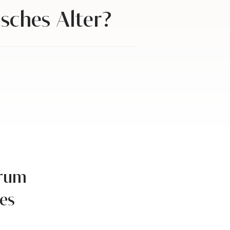
isches Alter?
arum
hes