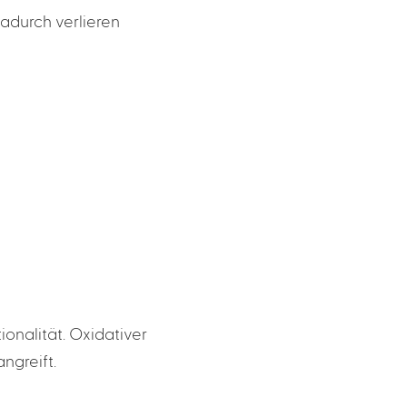
adurch verlieren
onalität. Oxidativer
angreift.