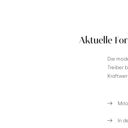
Aktuelle Fo
Die mode
Treiber 
Kraftwer
Mito
In d