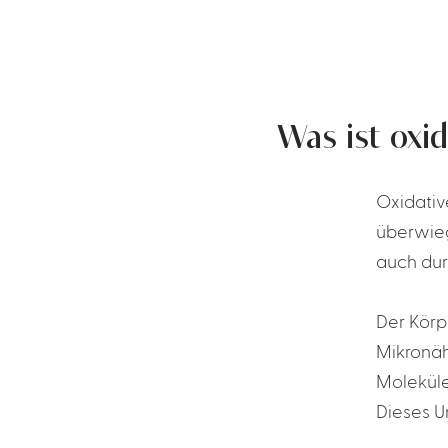
Was ist oxid
Oxidativ
überwieg
auch du
Der Körp
Mikronäh
Moleküle
Dieses U