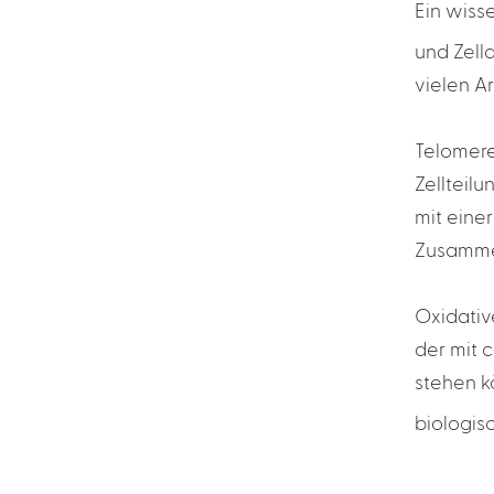
Ein wiss
und Zell
vielen Ar
Telomere
Zellteilu
mit eine
Zusamme
Oxidativ
der mit 
stehen k
biologis