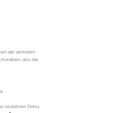
nen der zentralen
chondrien, also die
le
r oxidativen Stress