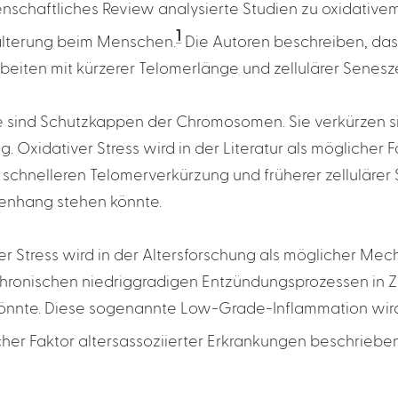
enschaftliches Review analysierte Studien zu oxidative
1
alterung beim Menschen.
Die Autoren beschreiben, dass
beiten mit kürzerer Telomerlänge und zellulärer Seneszen
 sind Schutzkappen der Chromosomen. Sie verkürzen si
ng. Oxidativer Stress wird in der Literatur als möglicher F
r schnelleren Telomerverkürzung und früherer zellulärer
nhang stehen könnte.
er Stress wird in der Altersforschung als möglicher Mech
chronischen niedriggradigen Entzündungsprozessen i
önnte. Diese sogenannte Low-Grade-Inflammation wird
cher Faktor altersassoziierter Erkrankungen beschrieben