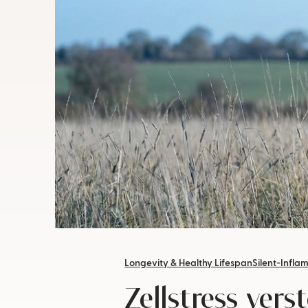
Longevity & Healthy Lifespan
Silent-Infla
Zellstress ver