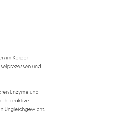
en im Körper
hselprozessen und
hören Enzyme und
mehr reaktive
in Ungleichgewicht.